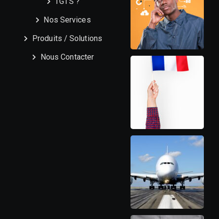
TGTS ?
Nos Services
Produits / Solutions
Nous Contacter