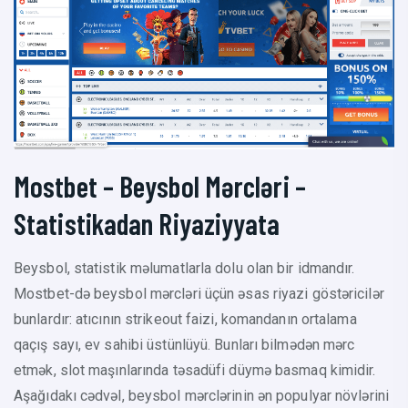
Mostbet – Beysbol Mərcləri –
Statistikadan Riyaziyyata
Beysbol, statistik məlumatlarla dolu olan bir idmandır.
Mostbet-də beysbol mərcləri üçün əsas riyazi göstəricilər
bunlardır: atıcının strikeout faizi, komandanın ortalama
qaçış sayı, ev sahibi üstünlüyü. Bunları bilmədən mərc
etmək, slot maşınlarında təsadüfi düymə basmaq kimidir.
Aşağıdakı cədvəl, beysbol mərclərinin ən populyar növlərini