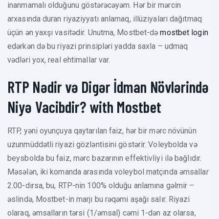
inanmamalı olduğunu göstərəcəyəm. Hər bir mərcin
arxasında duran riyaziyyatı anlamaq, illüziyaları dağıtmaq
üçün ən yaxşı vasitədir. Unutma, Mostbet-də
mostbet login
edərkən də bu riyazi prinsipləri yadda saxla – udmaq
vədləri yox, real ehtimallar var.
RTP Nədir və Digər İdman Növlərində
Niyə Vacibdir? with Mostbet
RTP, yəni oyunçuya qaytarılan faiz, hər bir mərc növünün
uzunmüddətli riyazi gözləntisini göstərir. Voleybolda və
beysbolda bu faiz, mərc bazarının effektivliyi ilə bağlıdır.
Məsələn, iki komanda arasında voleybol matçında əmsallar
2.00-dırsa, bu, RTP-nin 100% olduğu anlamına gəlmir –
əslində, Mostbet-in marjı bu rəqəmi aşağı salır. Riyazi
olaraq, əmsalların tərsi (1/əmsal) cəmi 1-dən az olarsa,