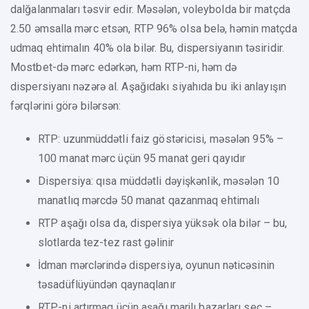
dalğalanmaları təsvir edir. Məsələn, voleybolda bir matçda
2.50 əmsalla mərc etsən, RTP 96% olsa belə, həmin matçda
udmaq ehtimalın 40% ola bilər. Bu, dispersiyanın təsiridir.
Mostbet-də mərc edərkən, həm RTP-ni, həm də
dispersiyanı nəzərə al. Aşağıdakı siyahıda bu iki anlayışın
fərqlərini görə bilərsən:
RTP: uzunmüddətli faiz göstəricisi, məsələn 95% –
100 manat mərc üçün 95 manat geri qayıdır
Dispersiya: qısa müddətli dəyişkənlik, məsələn 10
manatlıq mərcdə 50 manat qazanmaq ehtimalı
RTP aşağı olsa da, dispersiya yüksək ola bilər – bu,
slotlarda tez-tez rast gəlinir
İdman mərclərində dispersiya, oyunun nəticəsinin
təsadüflüyündən qaynaqlanır
RTP-ni artırmaq üçün aşağı marjlı bazarları seç –