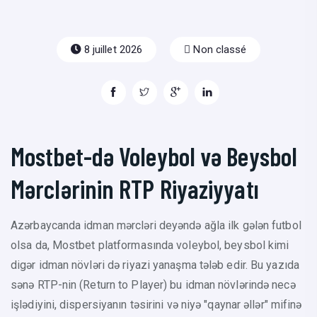
8 juillet 2026
Non classé
Mostbet-də Voleybol və Beysbol
Mərclərinin RTP Riyaziyyatı
Azərbaycanda idman mərcləri deyəndə ağla ilk gələn futbol
olsa da, Mostbet platformasında voleybol, beysbol kimi
digər idman növləri də riyazi yanaşma tələb edir. Bu yazıda
sənə RTP-nin (Return to Player) bu idman növlərində necə
işlədiyini, dispersiyanın təsirini və niyə "qaynar əllər" mifinə