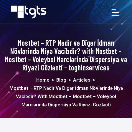
Mostbet – RTP Nədir və Digər İdman
Növlərində Niyə Vacibdir? with Mostbet –
Mostbet – Voleybol Mərclərində Dispersiya və
Riyazi Gözlənti - toghinservices
Home
>
Blog
>
Articles
>
Mostbet – RTP Nədir Və Digər İdman Növlərində Niyə
Vacibdir? With Mostbet – Mostbet – Voleybol
Mərclərində Dispersiya Və Riyazi Gözlənti