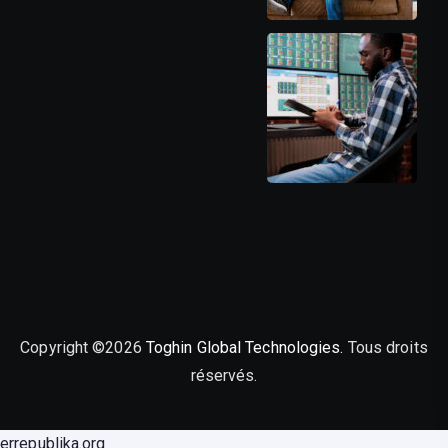
Copyright ©2026
Toghin Global Technologies.
Tous droits
réservés.
errepublika.org