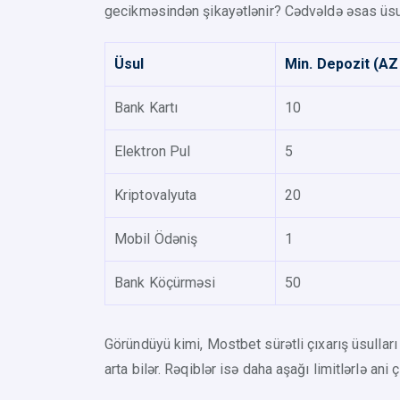
gecikməsindən şikayətlənir? Cədvəldə əsas üsu
Üsul
Min. Depozit (AZ
Bank Kartı
10
Elektron Pul
5
Kriptovalyuta
20
Mobil Ödəniş
1
Bank Köçürməsi
50
Göründüyü kimi, Mostbet sürətli çıxarış üsullar
arta bilər. Rəqiblər isə daha aşağı limitlərlə ani ç