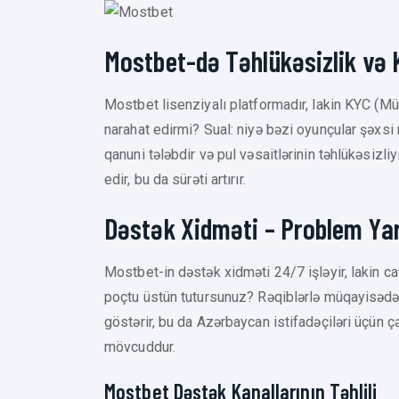
Mostbet-də Təhlükəsizlik və 
Mostbet lisenziyalı platformadır, lakin KYC (Müş
narahat edirmi? Sual: niyə bəzi oyunçular şəxs
qanuni tələbdir və pul vəsaitlərinin təhlükəsizli
edir, bu da sürəti artırır.
Dəstək Xidməti – Problem Ya
Mostbet-in dəstək xidməti 24/7 işləyir, lakin cav
poçtu üstün tutursunuz? Rəqiblərlə müqayisədə
göstərir, bu da Azərbaycan istifadəçiləri üçün çə
mövcuddur.
Mostbet Dəstək Kanallarının Təhlili