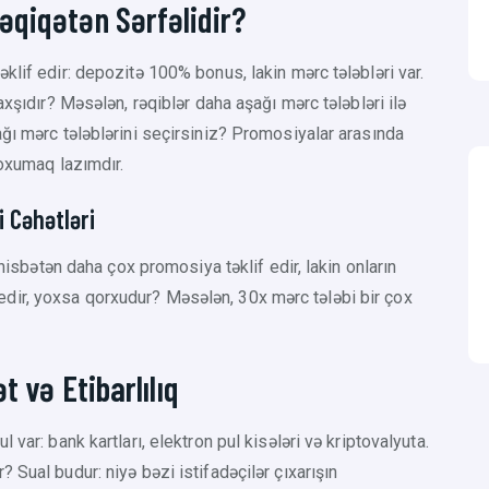
əqiqətən Sərfəlidir?
klif edir: depozitə 100% bonus, lakin mərc tələbləri var.
axşıdır? Məsələn, rəqiblər daha aşağı mərc tələbləri ilə
ğı mərc tələblərini seçirsiniz? Promosiyalar arasında
 oxumaq lazımdır.
 Cəhətləri
 nisbətən daha çox promosiya təklif edir, lakin onların
əlb edir, yoxsa qorxudur? Məsələn, 30x mərc tələbi bir çox
t və Etibarlılıq
var: bank kartları, elektron pul kisələri və kriptovalyuta.
Sual budur: niyə bəzi istifadəçilər çıxarışın